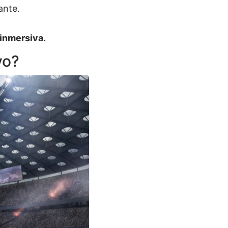
ante.
inmersiva.
vo?