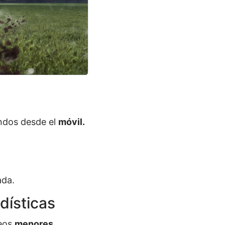
undos desde el
móvil.
ada.
adísticas
neos
menores.