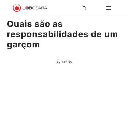
Pular
ME
para
o
Quais são as
conteúdo
responsabilidades de um
garçom
ANÚNCIOS