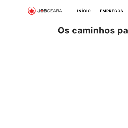
Pular
INÍCIO
EMPREGOS
para
o
conteúdo
Os caminhos par