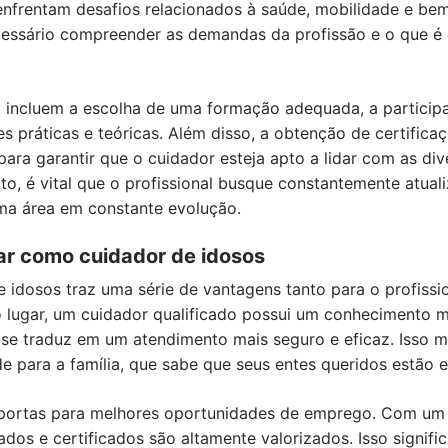
enfrentam desafios relacionados à saúde, mobilidade e bem
cessário compreender as demandas da profissão e o que é 
o incluem a escolha de uma formação adequada, a particip
s práticas e teóricas. Além disso, a obtenção de certificaç
ara garantir que o cuidador esteja apto a lidar com as di
exto, é vital que o profissional busque constantemente atu
ma área em constante evolução.
ar como cuidador de idosos
 idosos traz uma série de vantagens tanto para o profissi
 lugar, um cuidador qualificado possui um conhecimento 
se traduz em um atendimento mais seguro e eficaz. Isso m
de para a família, que sabe que seus entes queridos estão
e portas para melhores oportunidades de emprego. Com u
os e certificados são altamente valorizados. Isso signific