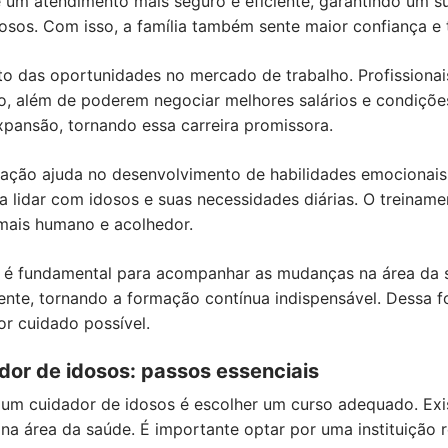
 um atendimento mais seguro e eficiente, garantindo um 
osos. Com isso, a família também sente maior confiança e t
o das oportunidades no mercado de trabalho. Profissionai
o, além de poderem negociar melhores salários e condições
pansão, tornando essa carreira promissora.
icação ajuda no desenvolvimento de habilidades emocionais
 lidar com idosos e suas necessidades diárias. O treinam
mais humano e acolhedor.
te é fundamental para acompanhar as mudanças na área da 
te, tornando a formação contínua indispensável. Dessa fo
r cuidado possível.
dor de idosos: passos essenciais
r um cuidador de idosos é escolher um curso adequado. Ex
na área da saúde. É importante optar por uma instituição