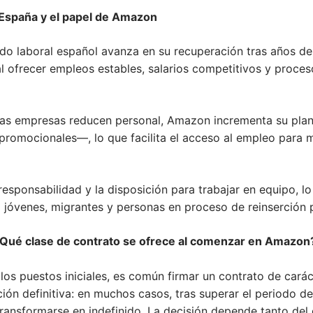
 España y el papel de Amazon
o laboral español avanza en su recuperación tras años d
l ofrecer empleos estables, salarios competitivos y proces
ras empresas reducen personal, Amazon incrementa su plan
romocionales—, lo que facilita el acceso al empleo para m
 responsabilidad y la disposición para trabajar en equipo, l
o jóvenes, migrantes y personas en proceso de reinserción p
Qué clase de contrato se ofrece al comenzar en Amazon
los puestos iniciales, es común firmar un contrato de cará
ción definitiva: en muchos casos, tras superar el periodo 
transformarse en indefinido. La decisión depende tanto de