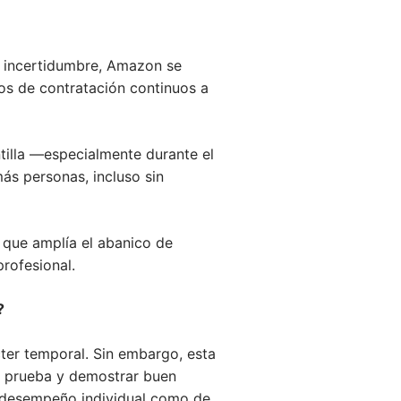
e incertidumbre, Amazon se
os de contratación continuos a
tilla —especialmente durante el
ás personas, incluso sin
o que amplía el abanico de
rofesional.
?
cter temporal. Sin embargo, esta
de prueba y demostrar buen
l desempeño individual como de