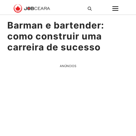
Pular
ME
para
o
Barman e bartender:
conteúdo
como construir uma
carreira de sucesso
ANÚNCIOS