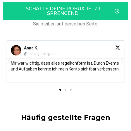
SCHALTE DEINE ROBUX JETZT
SPRENGEND!
Sie bleiben auf derselben Seite.
Anna K.
@anna_gaming_de
Mir war wichtig, dass alles regelkonform ist. Durch Events
und Aufgaben konnte ich mein Konto sichtbar verbessern
Häufig gestellte Fragen