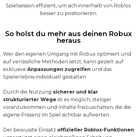
Spielsession effizient, um sich innerhalb von Roblox
besser zu positionieren.
So holst du mehr aus deinen Robux
heraus
Wer den eigenen Umgang mit Robux optimiert und
auf verlässliche Methoden setzt, kann gezielt auf
exklusive
Anpassungen
zugreifen
und das
Spielerlebnis individuell gestalten.
Durch die Nutzung
sicherer und klar
strukturierter Wege
ist es möglich, stetiger
voranzukommen und Inhalte freizuschalten, die die
eigene Präsenz im Spiel sichtbar aufwerten.
Der bewusste Einsatz
offizieller Roblox-Funktionen