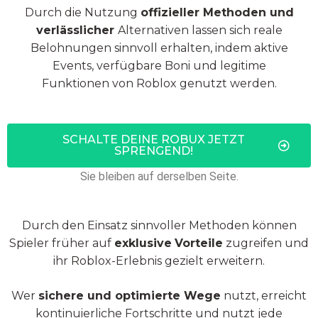
Durch die Nutzung
offizieller Methoden und
verlässlicher
Alternativen lassen sich reale
Belohnungen sinnvoll erhalten, indem aktive
Events, verfügbare Boni und legitime
Funktionen von Roblox genutzt werden.
SCHALTE DEINE ROBUX JETZT
SPRENGEND!
Sie bleiben auf derselben Seite.
Durch den Einsatz sinnvoller Methoden können
Spieler früher auf
exklusive
Vorteile
zugreifen und
ihr Roblox-Erlebnis gezielt erweitern.
Wer
sichere und optimierte Wege
nutzt, erreicht
kontinuierliche Fortschritte und nutzt jede