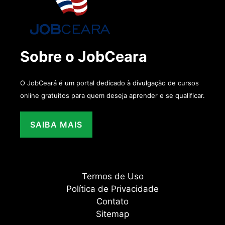
Sobre o JobCeara
O JobCeará é um portal dedicado à divulgação de cursos
online gratuitos para quem deseja aprender e se qualificar.
SAIBA MAIS
Termos de Uso
Política de Privacidade
Contato
Sitemap