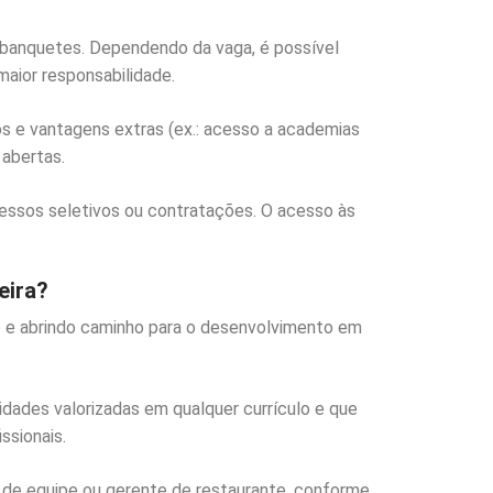
 banquetes. Dependendo da vaga, é possível
maior responsabilidade.
s e vantagens extras (ex.: acesso a academias
 abertas.
essos seletivos ou contratações. O acesso às
eira?
o e abrindo caminho para o desenvolvimento em
ades valorizadas em qualquer currículo e que
sionais.
r de equipe ou gerente de restaurante, conforme