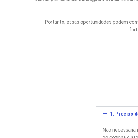
Portanto, essas oportunidades podem contri
for
1. Preciso 
Não necessariam
de cozinha e ate