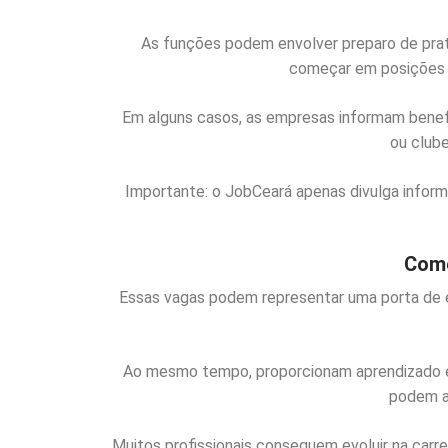
As funções podem envolver preparo de prat
começar em posições in
Em alguns casos, as empresas informam benefí
ou clube
Importante: o JobCeará apenas divulga infor
Como
Essas vagas podem representar uma porta de e
Ao mesmo tempo, proporcionam aprendizado em
podem a
Muitos profissionais conseguem evoluir na carr