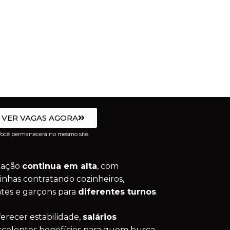
VER VAGAS AGORA
ocê permanecerá no mesmo site.
tação
continua em alta
, com
inhas contratando cozinheiros,
ntes e garçons para
diferentes turnos
.
erecer estabilidade,
salários
xcelentes benefícios para quem busca