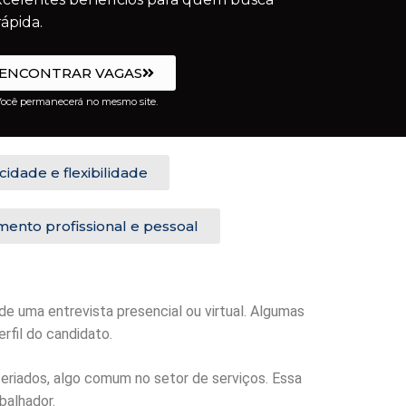
ápida.
ENCONTRAR VAGAS
ocê permanecerá no mesmo site.
icidade e flexibilidade
ento profissional e pessoal
de uma entrevista presencial ou virtual. Algumas
fil do candidato.
feriados, algo comum no setor de serviços. Essa
abalhador.