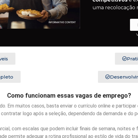
uma recolocação r
V
eis
Prat
pleto
Desenvolvim
Como funcionam essas vagas de emprego?
o. Em muitos casos, basta enviar o currículo online e participar 
ontratar logo após a seleção, dependendo da demanda e do per
cial, com escalas que podem incluir finais de semana, noites e 
dade permite adequar a rotina profissional ao estilo de vida do tr