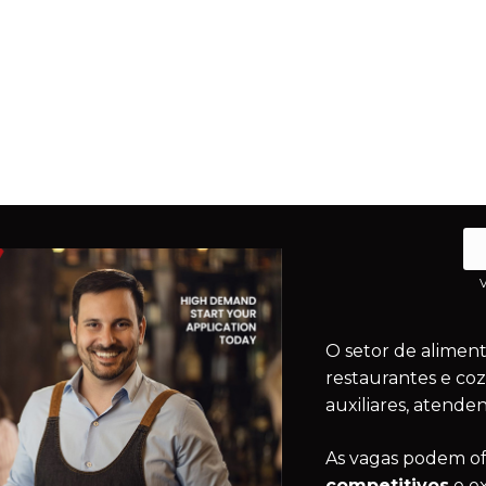
V
O setor de alimen
restaurantes e coz
auxiliares, atende
As vagas podem of
competitivos
e e