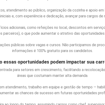
os, atendimento ao público, organização da cozinha e apoio em
iciais e, com experiência e dedicação, avançar para cargos de 
cios adicionais, como refeições no local, descontos em serviço
s parceiros), o que pode aumentar o atrativo das oportunidades
mações públicas sobre vagas e cursos. Não participamos de proc
informações é 100% gratuito para os candidatos.
 essas oportunidades podem impactar sua carr
ntrada para setores em crescimento, facilitando a recolocaçã
áreas que costumam manter alta demanda.
 atendimento, trabalho em equipe e gestão de tempo — habilid
umentar as chances de sucesso em futuras oportunidades profis
eira ao longo do tempo, assumindo cargos como chef, superviso