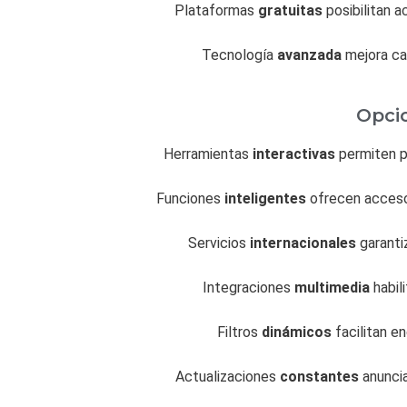
Plataformas
gratuitas
posibilitan a
Tecnología
avanzada
mejora cal
Opcio
Herramientas
interactivas
permiten p
Funciones
inteligentes
ofrecen acceso 
Servicios
internacionales
garanti
Integraciones
multimedia
habil
Filtros
dinámicos
facilitan e
Actualizaciones
constantes
anuncia