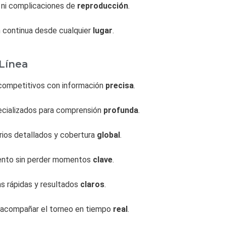
s ni complicaciones de
reproducción
.
ón continua desde cualquier
lugar
.
Línea
 competitivos con información
precisa
.
pecializados para comprensión
profunda
.
rios detallados y cobertura
global
.
miento sin perder momentos
clave
.
as rápidas y resultados
claros
.
ra acompañar el torneo en tiempo
real
.