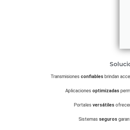
Soluci
Transmisiones
confiables
brindan acce
Aplicaciones
optimizadas
permi
Portales
versátiles
ofrecen
Sistemas
seguros
garant